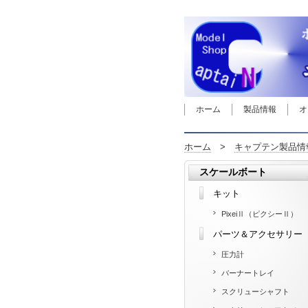
ホーム
製品情報
オ
ホーム
>
キャプテン製品情
スケールボート
キット
PixeiⅡ（ピクシーⅡ）
パーツ＆アクセサリー
圧力計
バーナートレイ
スクリューシャフト