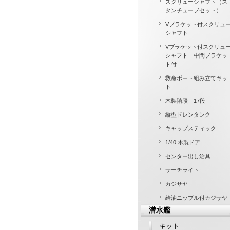
スクリューシャフト（ス
タンチューブセット）
Vブラケット付スクリュ
シャフト
Vブラケット付スクリュ
シャフト 中間ブラケッ
ト付
救命ボート組み立てキッ
ト
木製階段 17段
縦型ドレンタンク
キャップスティック
1/40 木製ドア
センター出し治具
サーチライト
カジサヤ
給油ニップル付カジサヤ
潜水艦
キット