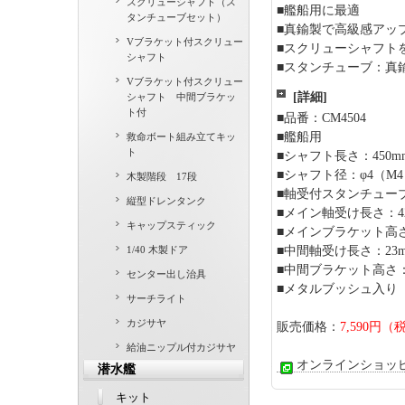
スクリューシャフト（ス
■艦船用に最適
タンチューブセット）
■真鍮製で高級感アッ
Vブラケット付スクリュー
■スクリューシャフト
シャフト
■スタンチューブ：真
Vブラケット付スクリュー
[詳細]
シャフト 中間ブラケッ
ト付
■品番：CM4504
■艦船用
救命ボート組み立てキッ
ト
■シャフト長さ：450m
■シャフト径：φ4（M
木製階段 17段
■軸受付スタンチューブ
縦型ドレンタンク
■メイン軸受け長さ：4
キャップスティック
■メインブラケット高さ
1/40 木製ドア
■中間軸受け長さ：23
■中間ブラケット高さ：
センター出し治具
■メタルブッシュ入り
サーチライト
カジサヤ
販売価格：
7,590円（
給油ニップル付カジサヤ
オンラインショッ
潜水艦
キット