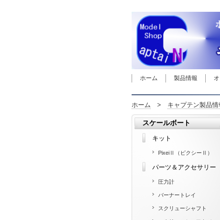
ホーム
製品情報
オ
ホーム
>
キャプテン製品情
スケールボート
キット
PixeiⅡ（ピクシーⅡ）
パーツ＆アクセサリー
圧力計
バーナートレイ
スクリューシャフト