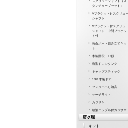
スクリューシャフト（ス
タンチューブセット）
Vブラケット付スクリュ
シャフト
Vブラケット付スクリュ
シャフト 中間ブラケッ
ト付
救命ボート組み立てキッ
ト
木製階段 17段
縦型ドレンタンク
キャップスティック
1/40 木製ドア
センター出し治具
サーチライト
カジサヤ
給油ニップル付カジサヤ
潜水艦
キット