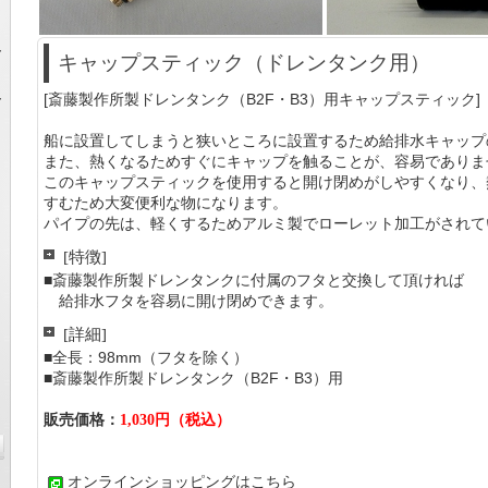
ー
キャップスティック（ドレンタンク用）
[斎藤製作所製ドレンタンク（B2F・B3）用キャップスティック]
ー
船に設置してしまうと狭いところに設置するため給排水キャップ
また、熱くなるためすぐにキャップを触ることが、容易でありま
このキャップスティックを使用すると開け閉めがしやすくなり、
すむため大変便利な物になります。
パイプの先は、軽くするためアルミ製でローレット加工がされて
[特徴]
■斎藤製作所製ドレンタンクに付属のフタと交換して頂ければ
給排水フタを容易に開け閉めできます。
[詳細]
■全長：98mm（フタを除く）
■斎藤製作所製ドレンタンク（B2F・B3）用
販売価格：
1,030
円（税込）
オンラインショッピングはこちら